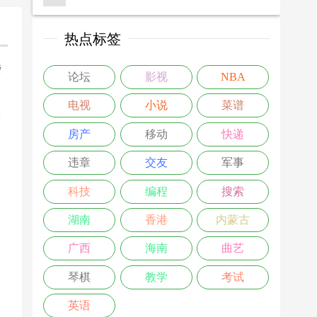
热点标签
楼
论坛
影视
NBA
>
电视
小说
菜谱
房产
移动
快递
违章
交友
军事
科技
编程
搜索
湖南
香港
内蒙古
广西
海南
曲艺
琴棋
教学
考试
英语