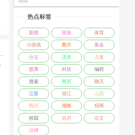
热点标签
新闻
视频
体育
小游戏
图片
基金
快递
违章
儿童
楼
股票
科技
编程
>
搜索
网页
聊天
江苏
浙江
山西
四川
湖南
招商
校园
政府
论文
法律