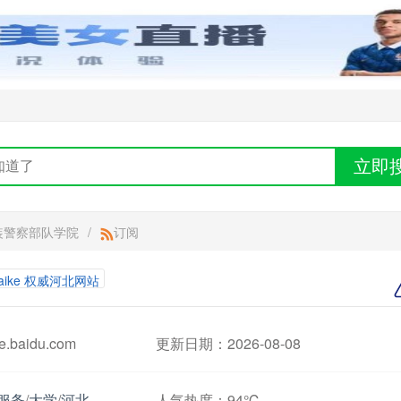
立即
装警察部队学院
/
订阅
aike 权威河北网站
baidu.com
更新日期：2026-08-08
服务
/
大学
/
河北
人气热度：
94℃