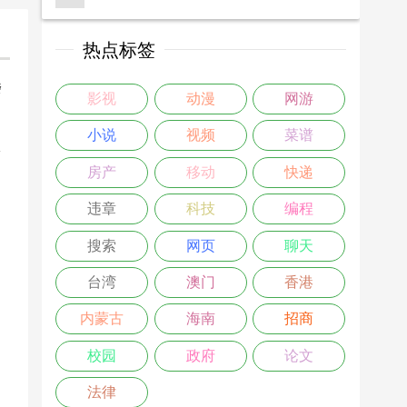
热点标签
楼
影视
动漫
网游
>
小说
视频
菜谱
房产
移动
快递
违章
科技
编程
搜索
网页
聊天
台湾
澳门
香港
内蒙古
海南
招商
校园
政府
论文
法律