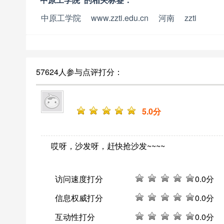
中原工学院
www.zzti.edu.cn
河南
zzti
57624人参与点评打分：
5
.0分
哎呀，沙发呀，赶快抢沙发~~~~
访问速度打分
0
.0分
信息权威打分
0
.0分
互动性打分
0
.0分