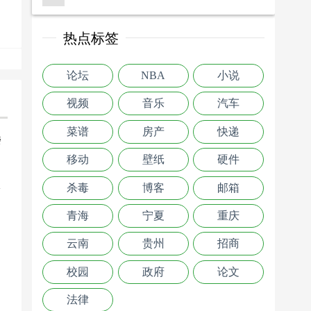
热点标签
论坛
NBA
小说
视频
音乐
汽车
菜谱
房产
快递
楼
移动
壁纸
硬件
>
杀毒
博客
邮箱
青海
宁夏
重庆
云南
贵州
招商
校园
政府
论文
法律