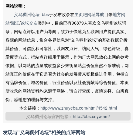
网站说明：
义乌稠州论坛_bbs
于发布收录在
主页吧网址导航
目录
地方网
站
/
浙江
/
论坛交友
类别中，目前已有96879人喜欢义乌稠州论坛词
条，网站点评以用户为导向，致力于快速为互联网用户提供真实、
客观的网站信息，集合各界信息对“义乌稠州论坛”的基础数据分析
其价值、可信度和可靠性，以网友点评、访问人气、绿色评级、喜
爱度等方式，把站点详细用于展示，作为广大网民放心上网的参考
依据。以网站的流量或收益多少来衡量站点价值当然不够准确，网
站真正的价值在于它是否为社会的发展带来积极促进作用，包括自
有品牌价值，域名价值，行业价值以及社会贡献等综合价值。本页
所收录的网站资料均来源于网络，请自行查阅，谨慎选择、自辨真
伪，感谢您的理解与支持。
本文链接：
http://www.zhuyeba.com/html/4542.html
义乌稠州论坛官网链接：
http://bbs.cnyw.net/
发现与"义乌稠州论坛"相关的点评网站