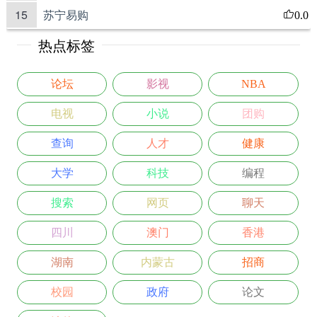
15
苏宁易购
0.0
热点标签
论坛
影视
NBA
电视
小说
团购
查询
人才
健康
大学
科技
编程
搜索
网页
聊天
四川
澳门
香港
湖南
内蒙古
招商
校园
政府
论文