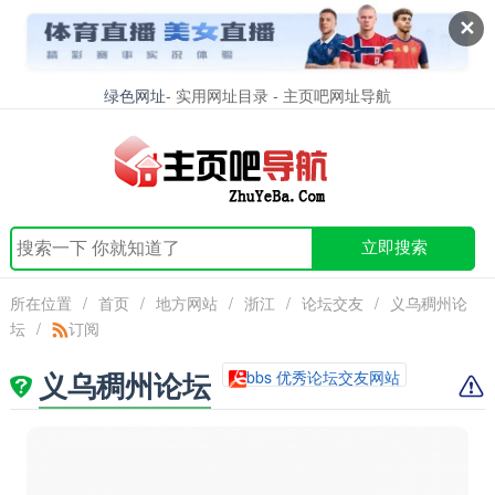
✕
绿色网址
- 实用网址目录 - 主页吧网址导航
立即搜索
所在位置
/
首页
/
地方网站
/
浙江
/
论坛交友
/
义乌稠州论
坛
/
订阅
义乌稠州论坛
bbs 优秀论坛交友网站