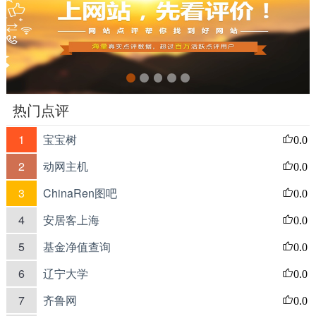
热门点评
1
宝宝树
0.0
2
动网主机
0.0
3
ChinaRen图吧
0.0
4
安居客上海
0.0
5
基金净值查询
0.0
6
辽宁大学
0.0
7
齐鲁网
0.0