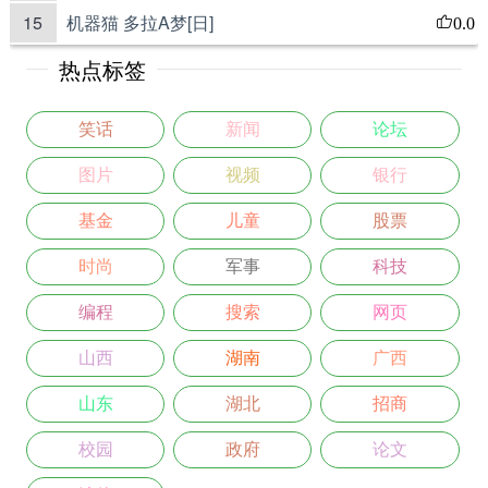
15
机器猫 多拉A梦[日]
0.0
热点标签
笑话
新闻
论坛
图片
视频
银行
基金
儿童
股票
时尚
军事
科技
编程
搜索
网页
山西
湖南
广西
山东
湖北
招商
校园
政府
论文