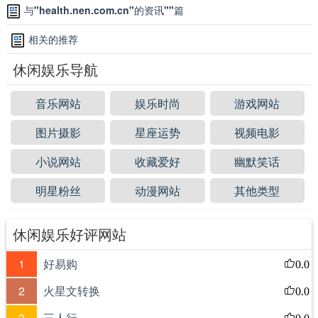
驾校查询
驾校排名
与
"health.nen.com.cn"
的资讯
""
篇
学车网
驾校网
相关的推荐
考驾照
学车
休闲娱乐导航
音乐网站
娱乐时尚
游戏网站
图片摄影
星座运势
视频电影
小说网站
收藏爱好
幽默笑话
明星粉丝
动漫网站
其他类型
休闲娱乐好评网站
1
好易购
0.0
2
火星文转换
0.0
3
三人行
0.0