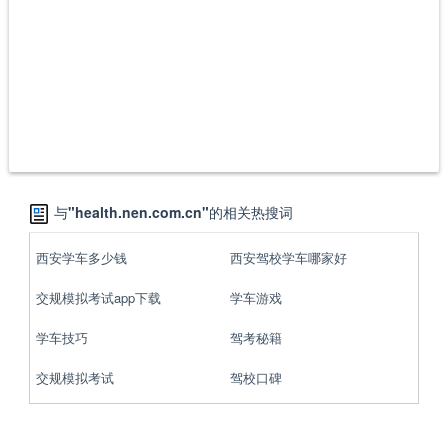
与
"health.nen.com.cn"
的相关热搜词
西安学车多少钱
西安驾校学车哪家好
交规模拟考试app下载
学车游戏
学车技巧
驾考秘籍
交规模拟考试
驾校口碑
驾校投诉
驾校点评