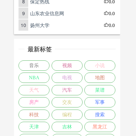
8
保定热线
0.0
9
山东农业信息网
0.0
10
扬州大学
0.0
最新标签
音乐
视频
小说
NBA
电视
地图
天气
汽车
菜谱
房产
交友
军事
科技
编程
搜索
天津
吉林
黑龙江