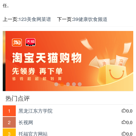
任。
上一页:
123美食网菜谱
下一页:
39健康饮食频道
热门点评
1
黑龙江东方学院
0.0
2
长视网
0.0
3
托福官方网站
0.0