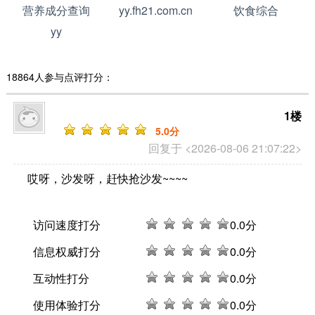
营养成分查询
yy.fh21.com.cn
饮食综合
yy
18864人参与点评打分：
1楼
5
.0分
回复于 <2026-08-06 21:07:22>
哎呀，沙发呀，赶快抢沙发~~~~
访问速度打分
0
.0分
信息权威打分
0
.0分
互动性打分
0
.0分
使用体验打分
0
.0分