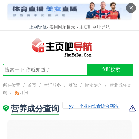
✕
上网导航
- 实用网址目录 - 主页吧网址导航
立即搜索
所在位置
/
首页
/
生活服务
/
菜谱
/
饮食综合
/
营养成分查
询
/
订阅
营养成分查询
yy 一个业内饮食综合网站