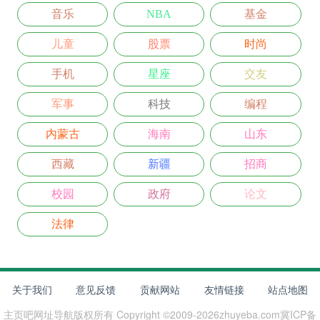
音乐
NBA
基金
儿童
股票
时尚
手机
星座
交友
军事
科技
编程
内蒙古
海南
山东
西藏
新疆
招商
校园
政府
论文
法律
关于我们
意见反馈
贡献网站
友情链接
站点地图
主页吧网址导航
版权所有 Copyright ©2009-
2026
zhuyeba.com
冀ICP备