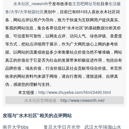
水木社区_newsmth
于发布收录在
主页吧网址导航
目录
生活服
务
/
大学
/
大学校园社区
类别中，目前已有65103人喜欢水木社区词
条，网站点评以用户为导向，致力于快速为互联网用户提供真实、
客观的网站信息，集合各界信息对“水木社区”的基础数据分析其价
值、可信度和可靠性，以网友点评、访问人气、绿色评级、喜爱度
等方式，把站点详细用于展示，作为广大网民放心上网的参考依
据。以网站的流量或收益多少来衡量站点价值当然不够准确，网站
真正的价值在于它是否为社会的发展带来积极促进作用，包括自有
品牌价值，域名价值，行业价值以及社会贡献等综合价值。本页所
收录的网站资料均来源于网络，请自行查阅，谨慎选择、自辨真
伪，感谢您的理解与支持。
本文链接：
http://www.zhuyeba.com/html/2490.html
水木社区官网链接：
http://www.newsmth.net/
发现与"水木社区"相关的点评网站
南开大学bbs
复旦大学日月光华
武汉大学珞珈山水