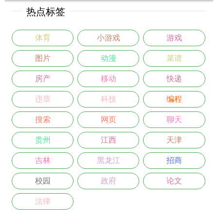
热点标签
体育
小游戏
游戏
图片
动漫
菜谱
房产
移动
快递
违章
科技
编程
搜索
网页
聊天
贵州
江西
天津
吉林
黑龙江
招商
校园
政府
论文
法律