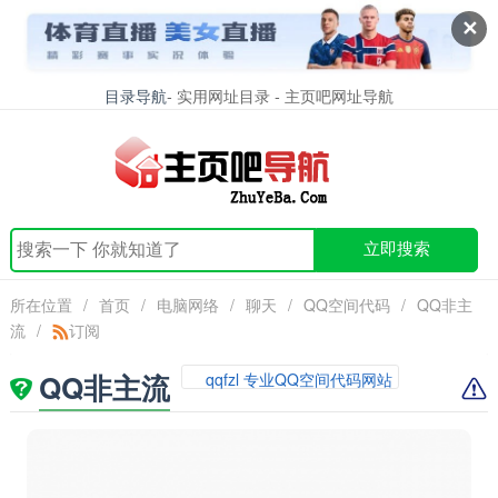
✕
目录导航
- 实用网址目录 - 主页吧网址导航
立即搜索
所在位置
/
首页
/
电脑网络
/
聊天
/
QQ空间代码
/
QQ非主
流
/
订阅
QQ非主流
qqfzl 专业QQ空间代码网站