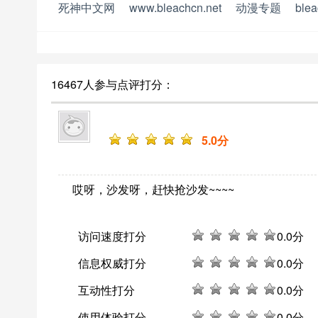
死神中文网
www.bleachcn.net
动漫专题
ble
16467人参与点评打分：
5
.0分
哎呀，沙发呀，赶快抢沙发~~~~
访问速度打分
0
.0分
信息权威打分
0
.0分
互动性打分
0
.0分
使用体验打分
0
.0分