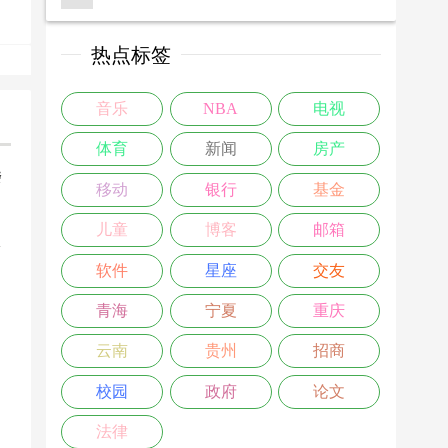
热点标签
音乐
NBA
电视
体育
新闻
房产
楼
移动
银行
基金
>
儿童
博客
邮箱
软件
星座
交友
青海
宁夏
重庆
云南
贵州
招商
校园
政府
论文
法律