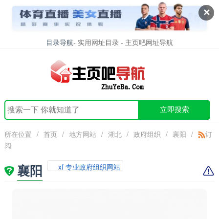
✕
目录导航
- 实用网址目录 - 主页吧网址导航
立即搜索
所在位置
/
首页
/
地方网站
/
湖北
/
政府组织
/
襄阳
/
订
阅
襄阳
xf 专业政府组织网站