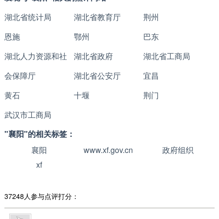
湖北省统计局
湖北省教育厅
荆州
恩施
鄂州
巴东
湖北人力资源和社
湖北省政府
湖北省工商局
会保障厅
湖北省公安厅
宜昌
黄石
十堰
荆门
武汉市工商局
"襄阳"的相关标签：
襄阳
www.xf.gov.cn
政府组织
xf
37248人参与点评打分：