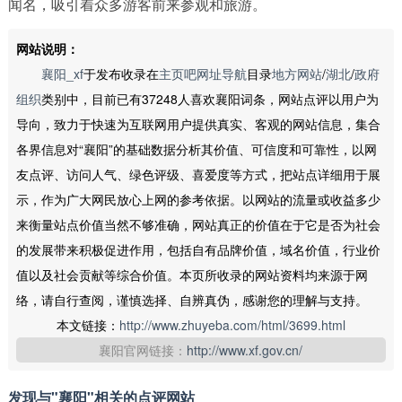
闻名，吸引着众多游客前来参观和旅游。
网站说明：
襄阳_xf
于发布收录在
主页吧网址导航
目录
地方网站
/
湖北
/
政府
组织
类别中，目前已有37248人喜欢襄阳词条，网站点评以用户为
导向，致力于快速为互联网用户提供真实、客观的网站信息，集合
各界信息对“襄阳”的基础数据分析其价值、可信度和可靠性，以网
友点评、访问人气、绿色评级、喜爱度等方式，把站点详细用于展
示，作为广大网民放心上网的参考依据。以网站的流量或收益多少
来衡量站点价值当然不够准确，网站真正的价值在于它是否为社会
的发展带来积极促进作用，包括自有品牌价值，域名价值，行业价
值以及社会贡献等综合价值。本页所收录的网站资料均来源于网
络，请自行查阅，谨慎选择、自辨真伪，感谢您的理解与支持。
本文链接：
http://www.zhuyeba.com/html/3699.html
襄阳官网链接：
http://www.xf.gov.cn/
发现与"襄阳"相关的点评网站