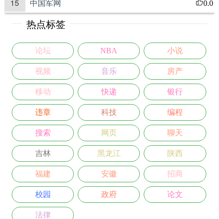
15
中国军网
0.0
热点标签
论坛
NBA
小说
视频
音乐
房产
移动
快递
银行
违章
科技
编程
搜索
网页
聊天
吉林
黑龙江
陕西
福建
安徽
招商
校园
政府
论文
法律