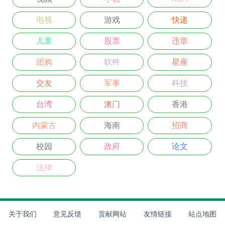
电视
游戏
快递
儿童
股票
违章
团购
软件
星座
交友
军事
科技
台湾
澳门
香港
内蒙古
海南
招商
校园
政府
论文
法律
关于我们
意见反馈
贡献网站
友情链接
站点地图