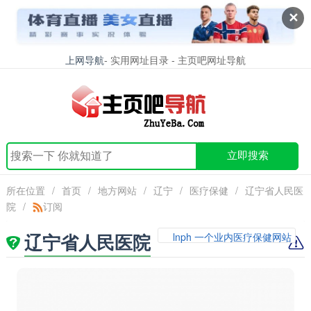
✕
上网导航
- 实用网址目录 - 主页吧网址导航
立即搜索
所在位置
/
首页
/
地方网站
/
辽宁
/
医疗保健
/
辽宁省人民医
院
/
订阅
辽宁省人民医院
lnph 一个业内医疗保健网站