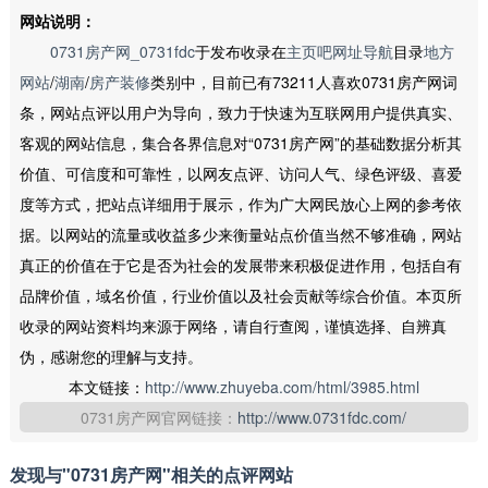
网站说明：
0731房产网_0731fdc
于发布收录在
主页吧网址导航
目录
地方
网站
/
湖南
/
房产装修
类别中，目前已有73211人喜欢0731房产网词
条，网站点评以用户为导向，致力于快速为互联网用户提供真实、
客观的网站信息，集合各界信息对“0731房产网”的基础数据分析其
价值、可信度和可靠性，以网友点评、访问人气、绿色评级、喜爱
度等方式，把站点详细用于展示，作为广大网民放心上网的参考依
据。以网站的流量或收益多少来衡量站点价值当然不够准确，网站
真正的价值在于它是否为社会的发展带来积极促进作用，包括自有
品牌价值，域名价值，行业价值以及社会贡献等综合价值。本页所
收录的网站资料均来源于网络，请自行查阅，谨慎选择、自辨真
伪，感谢您的理解与支持。
本文链接：
http://www.zhuyeba.com/html/3985.html
0731房产网官网链接：
http://www.0731fdc.com/
发现与"0731房产网"相关的点评网站