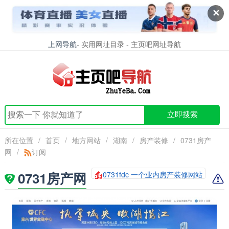
✕
上网导航
- 实用网址目录 - 主页吧网址导航
立即搜索
所在位置
/
首页
/
地方网站
/
湖南
/
房产装修
/
0731房产
网
/
订阅
0731房产网
0731fdc 一个业内房产装修网站