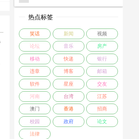
热点标签
笑话
新闻
视频
楼
论坛
音乐
房产
>
移动
快递
银行
违章
博客
邮箱
软件
星座
交友
河南
台湾
江苏
澳门
香港
招商
校园
政府
论文
法律