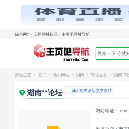
绿色网址
- 实用网址目录 - 主页吧网址导航
所在位置
/
首页
/
地方网站
/
湖南
/
论坛交友
/
湖南**
湖南**论坛
bbs 优秀论坛交友网站
网站地址： bbs.hn
所属类别：
地方