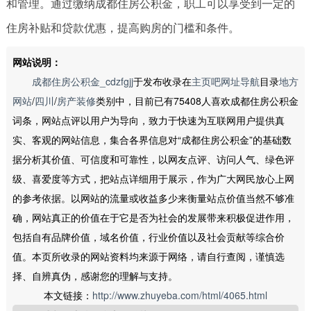
和管理。通过缴纳成都住房公积金，职工可以享受到一定的
住房补贴和贷款优惠，提高购房的门槛和条件。
网站说明：
成都住房公积金_cdzfgjj
于发布收录在
主页吧网址导航
目录
地方
网站
/
四川
/
房产装修
类别中，目前已有75408人喜欢成都住房公积金
词条，网站点评以用户为导向，致力于快速为互联网用户提供真
实、客观的网站信息，集合各界信息对“成都住房公积金”的基础数
据分析其价值、可信度和可靠性，以网友点评、访问人气、绿色评
级、喜爱度等方式，把站点详细用于展示，作为广大网民放心上网
的参考依据。以网站的流量或收益多少来衡量站点价值当然不够准
确，网站真正的价值在于它是否为社会的发展带来积极促进作用，
包括自有品牌价值，域名价值，行业价值以及社会贡献等综合价
值。本页所收录的网站资料均来源于网络，请自行查阅，谨慎选
择、自辨真伪，感谢您的理解与支持。
本文链接：
http://www.zhuyeba.com/html/4065.html