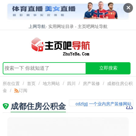
✕
上网导航
- 实用网址目录 - 主页吧网址导航
立即搜索
所在位置
/
首页
/
地方网站
/
四川
/
房产装修
/
成都住房公积
金
/
订阅
成都住房公积金
cdzfgjj 一个业内房产装修网站