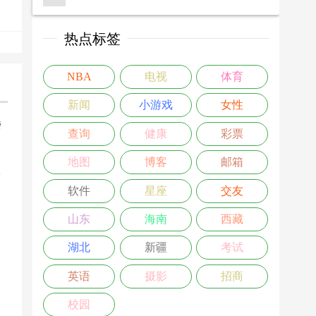
热点标签
NBA
电视
体育
新闻
小游戏
女性
楼
查询
健康
彩票
>
地图
博客
邮箱
软件
星座
交友
山东
海南
西藏
湖北
新疆
考试
英语
摄影
招商
校园