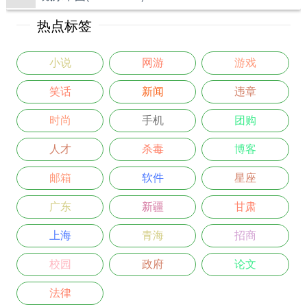
热点标签
小说
网游
游戏
笑话
新闻
违章
时尚
手机
团购
人才
杀毒
博客
邮箱
软件
星座
广东
新疆
甘肃
上海
青海
招商
校园
政府
论文
法律