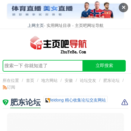
✕
上网主页
- 实用网址目录 - 主页吧网址导航
立即搜索
所在位置
/
首页
/
地方网站
/
安徽
/
论坛交友
/
肥东论坛
/
订阅
肥东论坛
feidong 精心收集论坛交友网站