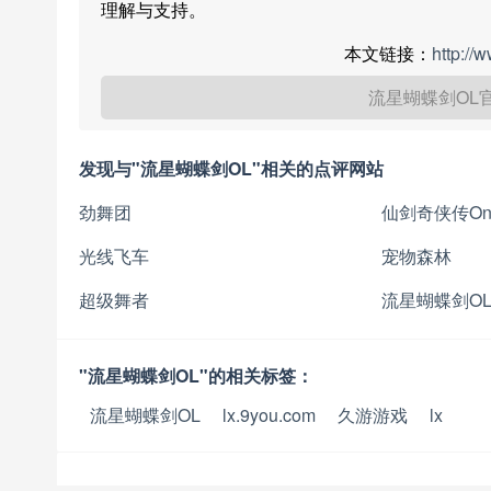
理解与支持。
本文链接：
http://
流星蝴蝶剑OL
发现与"流星蝴蝶剑OL"相关的点评网站
劲舞团
仙剑奇侠传Onl
光线飞车
宠物森林
超级舞者
流星蝴蝶剑O
"流星蝴蝶剑OL"的相关标签：
流星蝴蝶剑OL
lx.9you.com
久游游戏
lx