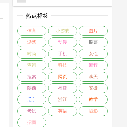
热点标签
楼
体育
小游戏
图片
>
游戏
动漫
股票
时尚
手机
女性
查询
科技
编程
搜索
网页
聊天
陕西
福建
安徽
辽宁
浙江
教学
考试
英语
摄影
招商