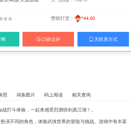
赞助打赏：
*44.00
官网
口碑点评
无联系方式


快照
词条图片
码上阅读
相关查询
vp战打斗体验，一起来感受烈酒快剑真江湖！。
中扮演不同的角色，体验武侠世界的冒险与挑战。游戏中有丰富