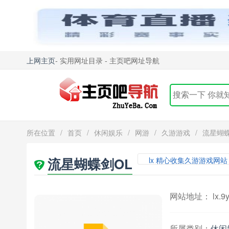
上网主页
- 实用网址目录 - 主页吧网址导航
所在位置
/
首页
/
休闲娱乐
/
网游
/
久游游戏
/
流星蝴蝶
流星蝴蝶剑OL
lx 精心收集久游游戏网站
网站地址： lx.9y
所属类别：
休闲