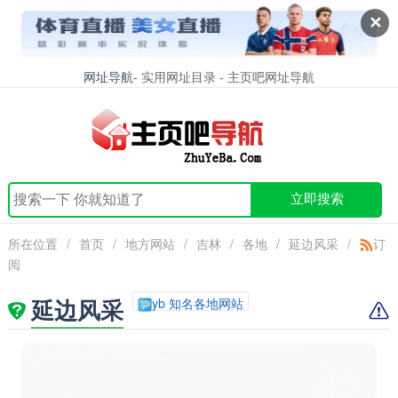
✕
网址导航
- 实用网址目录 - 主页吧网址导航
立即搜索
所在位置
/
首页
/
地方网站
/
吉林
/
各地
/
延边风采
/
订
阅
延边风采
yb 知名各地网站