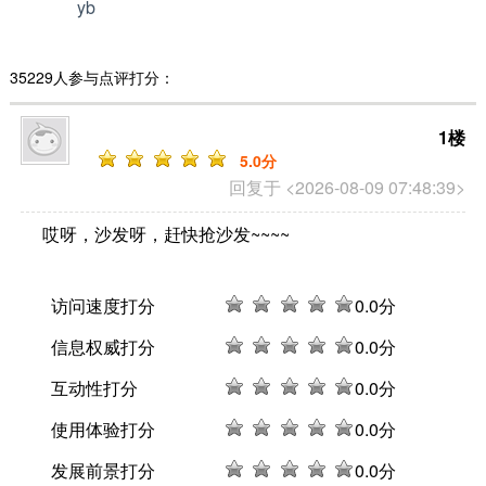
yb
35229人参与点评打分：
1楼
5
.0分
回复于 <2026-08-09 07:48:39>
哎呀，沙发呀，赶快抢沙发~~~~
访问速度打分
0
.0分
信息权威打分
0
.0分
互动性打分
0
.0分
使用体验打分
0
.0分
发展前景打分
0
.0分