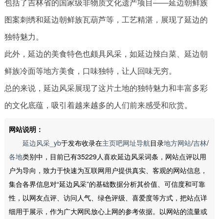
包括了吉林省的国家级非物质文化遗产项目——延边朝鲜族
图案刺绣和延边朝鲜族瓦葫芦等，工艺精湛，展现了延边的
独特魅力。
此外，延边的美食特色也颇具风采，如延边辣白菜、延边朝
鲜族冷面等地方美食，口味独特，让人回味无穷。
总的来说，延边风采展现了这片土地的独特魅力和丰富多彩
的文化底蕴，吸引着越来越多的人们前来感受和欣赏。
网站说明：
延边风采_yb
于发布收录在
主页吧网址导航
目录
地方网站
/
吉林
/
各地
类别中，目前已有35229人喜欢延边风采词条，网站点评以用
户为导向，致力于快速为互联网用户提供真实、客观的网站信息，
集合各界信息对“延边风采”的基础数据分析其价值、可信度和可靠
性，以网友点评、访问人气、绿色评级、喜爱度等方式，把站点详
细用于展示，作为广大网民放心上网的参考依据。以网站的流量或