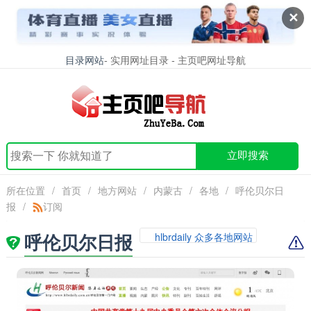
✕
目录网站
- 实用网址目录 - 主页吧网址导航
立即搜索
所在位置
/
首页
/
地方网站
/
内蒙古
/
各地
/
呼伦贝尔日
报
/
订阅
呼伦贝尔日报
hlbrdaily 众多各地网站