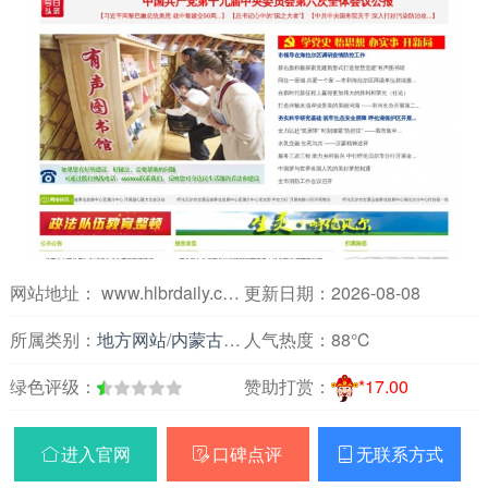
网站地址： www.hlbrdaily.com.cn
更新日期：2026-08-08
所属类别：
地方网站
/
内蒙古
/
各地
人气热度：
88℃
绿色评级：
赞助打赏：
*17.00
进入官网
口碑点评
无联系方式


