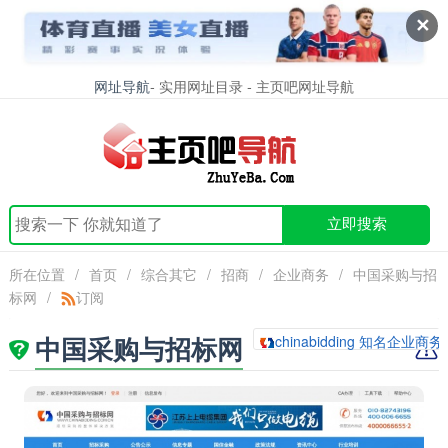
✕
网址导航
- 实用网址目录 - 主页吧网址导航
立即搜索
所在位置
/
首页
/
综合其它
/
招商
/
企业商务
/
中国采购与招
标网
/
订阅
中国采购与招标网
chinabidding 知名企业商