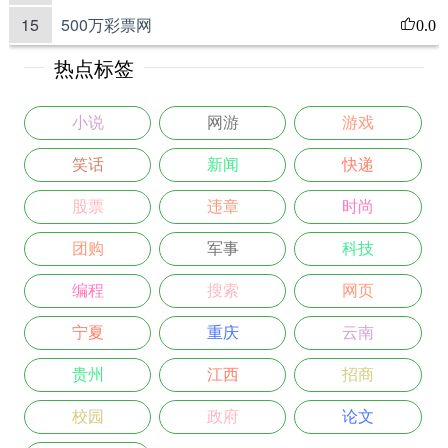
15
500万彩票网
0.0
热点标签
小说
网游
游戏
笑话
新闻
快递
股票
违章
时尚
团购
军事
科技
编程
搜索
网页
宁夏
重庆
云南
贵州
江西
招商
校园
政府
论文