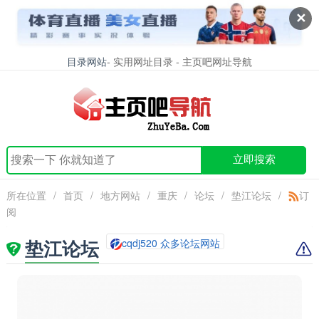
✕
目录网站
- 实用网址目录 - 主页吧网址导航
立即搜索
所在位置
/
首页
/
地方网站
/
重庆
/
论坛
/
垫江论坛
/
订
阅
垫江论坛
cqdj520 众多论坛网站