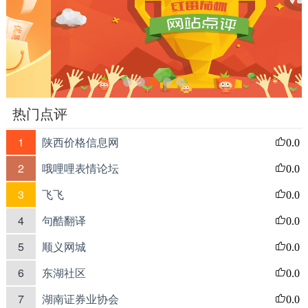
热门点评
1
陕西价格信息网
0.0
2
哦哩哩表情论坛
0.0
3
飞飞
0.0
4
句酷翻译
0.0
5
顺义网城
0.0
6
东湖社区
0.0
7
湖南证券业协会
0.0