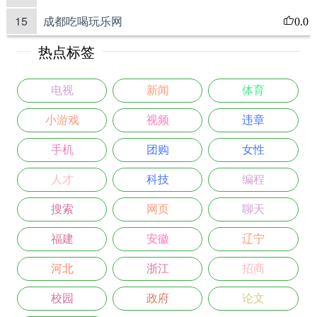
15
成都吃喝玩乐网
0.0
热点标签
电视
新闻
体育
小游戏
视频
违章
手机
团购
女性
人才
科技
编程
搜索
网页
聊天
福建
安徽
辽宁
河北
浙江
招商
校园
政府
论文