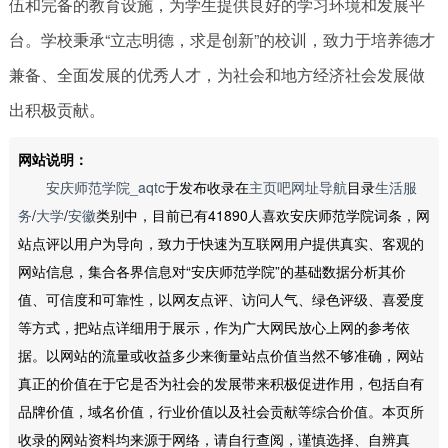
伍和完备的教育设施，为学生提供良好的学习环境和发展平
台。学校秉承“立志明德，求是创新”的校训，致力于培养德才
兼备、全面发展的优秀人才，为社会和地方经济社会发展做
出积极贡献。
网站说明：
安庆师范学院_aqtc
于发布收录在
主页吧网址导航
目录
生活服
务
/
大学
/
安徽
类别中，目前已有41890人喜欢安庆师范学院词条，网
站点评以用户为导向，致力于快速为互联网用户提供真实、客观的
网站信息，集合各界信息对“安庆师范学院”的基础数据分析其价
值、可信度和可靠性，以网友点评、访问人气、绿色评级、喜爱度
等方式，把站点详细用于展示，作为广大网民放心上网的参考依
据。以网站的流量或收益多少来衡量站点价值当然不够准确，网站
真正的价值在于它是否为社会的发展带来积极促进作用，包括自有
品牌价值，域名价值，行业价值以及社会贡献等综合价值。本页所
收录的网站资料均来源于网络，请自行查阅，谨慎选择、自辨真