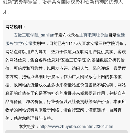
创新”的办学宗旨，培养具有国际视野和创新精神的优秀人
才。
网站说明：
安徽三联学院_sanlian
于发布收录在
主页吧网址导航
目录
生活
服务
/
大学
/
安徽
类别中，目前已有11175人喜欢安徽三联学院词条，
网站点评以用户为导向，致力于快速为互联网用户提供真实、客观
的网站信息，集合各界信息对“安徽三联学院”的基础数据分析其价
值、可信度和可靠性，以网友点评、访问人气、绿色评级、喜爱度
等方式，把站点详细用于展示，作为广大网民放心上网的参考依
据。以网站的流量或收益多少来衡量站点价值当然不够准确，网站
真正的价值在于它是否为社会的发展带来积极促进作用，包括自有
品牌价值，域名价值，行业价值以及社会贡献等综合价值。本页所
收录的网站资料均来源于网络，请自行查阅，谨慎选择、自辨真
伪，感谢您的理解与支持。
本文链接：
http://www.zhuyeba.com/html/2301.html