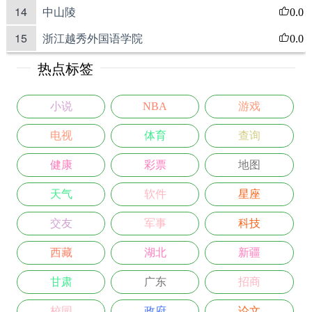
14
中山陵
0.0
15
浙江越秀外国语学院
0.0
热点标签
小说
NBA
游戏
电视
体育
查询
健康
彩票
地图
天气
软件
星座
交友
军事
科技
西藏
湖北
新疆
甘肃
广东
招商
校园
政府
论文