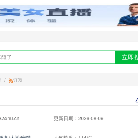
立即
院
/
订阅
xhu.cn
更新日期：2026-08-09
服务
/
大学
/
安徽
人气热度：
114℃