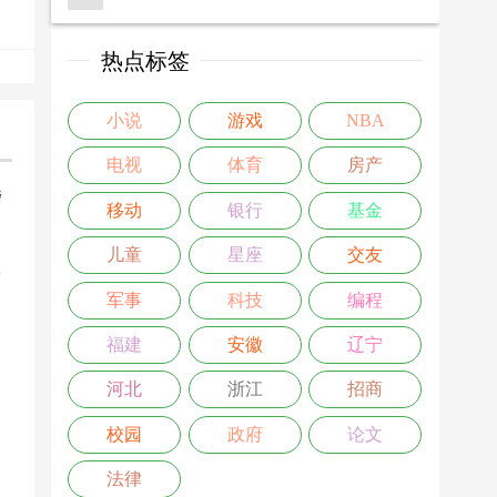
热点标签
小说
游戏
NBA
电视
体育
房产
楼
移动
银行
基金
>
儿童
星座
交友
军事
科技
编程
福建
安徽
辽宁
河北
浙江
招商
校园
政府
论文
法律