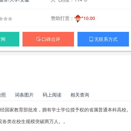
赞助打赏：
*10.00
官网
口碑点评
无联系方式


快照
词条图片
码上阅读
相关查询
，是经国家教育部批准，拥有学士学位授予权的省属普通本科高校。
学院各类在校生规模突破两万人。。