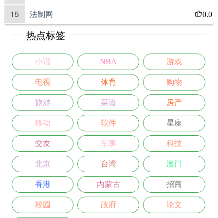
15
法制网
0.0
热点标签
小说
NBA
游戏
电视
体育
购物
旅游
菜谱
房产
移动
软件
星座
交友
军事
科技
北京
台湾
澳门
香港
内蒙古
招商
校园
政府
论文