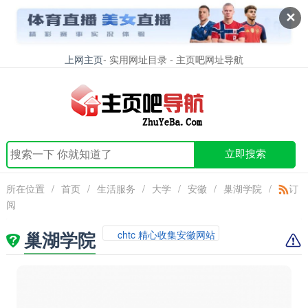
✕
上网主页
- 实用网址目录 - 主页吧网址导航
立即搜索
所在位置
/
首页
/
生活服务
/
大学
/
安徽
/
巢湖学院
/
订
阅
巢湖学院
chtc 精心收集安徽网站