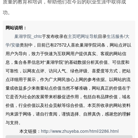
质量的教育和培训，帮助他们在今后的职业生涯中取得成
功。
网站说明：
巢湖学院_chtc
于发布收录在
主页吧网址导航
目录
生活服务
/
大
学
/
安徽
类别中，目前已有27572人喜欢巢湖学院词条，网站点评以
用户为导向，致力于快速为互联网用户提供真实、客观的网站信
息，集合各界信息对“巢湖学院”的基础数据分析其价值、可信度和
可靠性，以网友点评、访问人气、绿色评级、喜爱度等方式，把站
点详细用于展示，作为广大网民放心上网的参考依据。以网站的流
量或收益多少来衡量站点价值当然不够准确，网站真正的价值在于
它是否为社会的发展带来积极促进作用，包括自有品牌价值，域名
价值，行业价值以及社会贡献等综合价值。本页所收录的网站资料
均来源于网络，请自行查阅，谨慎选择、自辨真伪，感谢您的理解
与支持。
本文链接：
http://www.zhuyeba.com/html/2286.html