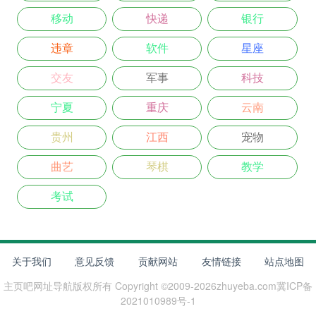
移动
快递
银行
违章
软件
星座
交友
军事
科技
宁夏
重庆
云南
贵州
江西
宠物
曲艺
琴棋
教学
考试
关于我们
意见反馈
贡献网站
友情链接
站点地图
主页吧网址导航
版权所有 Copyright ©2009-
2026
zhuyeba.com
冀ICP备
2021010989号-1