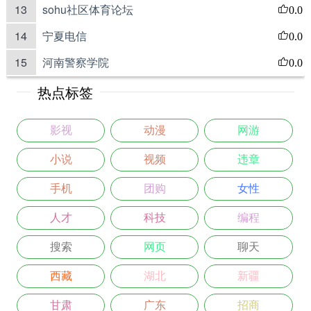
13
sohu社区体育论坛
0.0
14
宁夏电信
0.0
15
河南警察学院
0.0
热点标签
影视
动漫
网游
小说
视频
违章
手机
团购
女性
人才
科技
编程
搜索
网页
聊天
西藏
湖北
新疆
甘肃
广东
招商