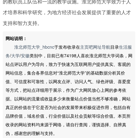
的教职员工队伍和一流的教学设施。淮北师范大学致力于人
才培养和科学研究，为地方经济社会发展提供了重要的人才
支持和智力支持。
网站说明：
淮北师范大学_hbcnc
于发布收录在
主页吧网址导航
目录
生活服
务
/
大学
/
安徽
类别中，目前已有74198人喜欢淮北师范大学词条，网
站点评以用户为导向，致力于快速为互联网用户提供真实、客观的
网站信息，集合各界信息对“淮北师范大学”的基础数据分析其价
值、可信度和可靠性，以网友点评、访问人气、绿色评级、喜爱度
等方式，把站点详细用于展示，作为广大网民放心上网的参考依
据。以网站的流量或收益多少来衡量站点价值当然不够准确，网站
真正的价值在于它是否为社会的发展带来积极促进作用，包括自有
品牌价值，域名价值，行业价值以及社会贡献等综合价值。本页所
收录的网站资料均来源于网络，请自行查阅，谨慎选择、自辨真
伪，感谢您的理解与支持。