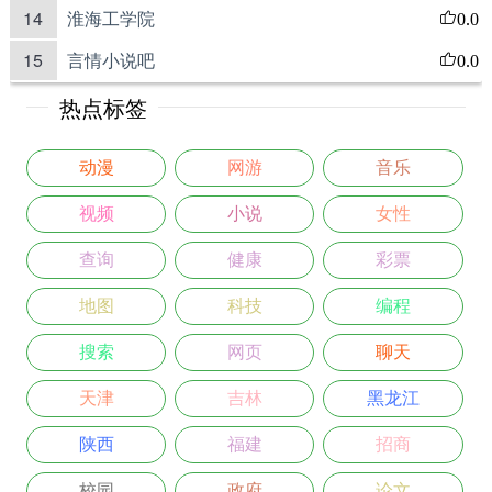
14
淮海工学院
0.0
15
言情小说吧
0.0
热点标签
动漫
网游
音乐
视频
小说
女性
查询
健康
彩票
地图
科技
编程
搜索
网页
聊天
天津
吉林
黑龙江
陕西
福建
招商
校园
政府
论文