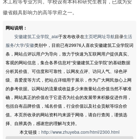
木工程等专业方向。学校设有本科和研究生教育，已成为安
徽省颇具影响力的高等学府之一。
网站说明：
安徽建筑工业学院_aiai
于发布收录在
主页吧网址导航
目录
生活
服务
/
大学
/
安徽
类别中，目前已有29976人喜欢安徽建筑工业学院词
条，网站点评以用户为导向，致力于快速为互联网用户提供真实、
客观的网站信息，集合各界信息对“安徽建筑工业学院”的基础数据
分析其价值、可信度和可靠性，以网友点评、访问人气、绿色评
级、喜爱度等方式，把站点详细用于展示，作为广大网民放心上网
的参考依据。以网站的流量或收益多少来衡量站点价值当然不够准
确，网站真正的价值在于它是否为社会的发展带来积极促进作用，
包括自有品牌价值，域名价值，行业价值以及社会贡献等综合价
值。本页所收录的网站资料均来源于网络，请自行查阅，谨慎选
择、自辨真伪，感谢您的理解与支持。
本文链接：
http://www.zhuyeba.com/html/2300.html