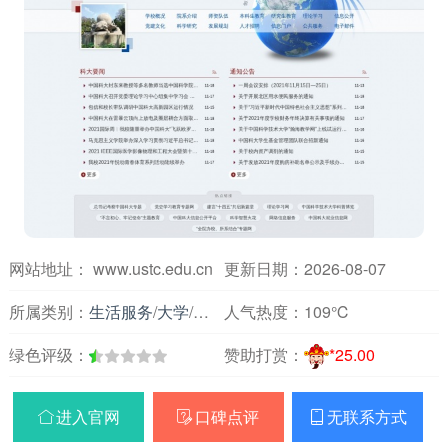
网站地址： www.ustc.edu.cn
更新日期：2026-08-07
所属类别：
生活服务
/
大学
/
安徽
人气热度：
109℃
绿色评级：
赞助打赏：
*25.00
进入官网
口碑点评
无联系方式


