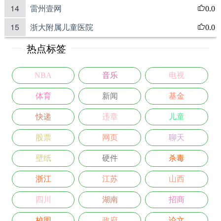
14
雷州壹网
0.0
15
浙大附属儿童医院
0.0
热点标签
NBA
音乐
电视
体育
新闻
基金
快递
违章
儿童
股票
网页
聊天
壁纸
硬件
杀毒
浙江
江苏
山西
四川
湖南
招商
校园
政府
论文