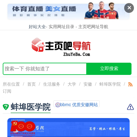
✕
好站大全
- 实用网址目录 - 主页吧网址导航
立即搜索
所在位置
/
首页
/
生活服务
/
大学
/
安徽
/
蚌埠医学院
/
订阅
蚌埠医学院
bbmc 优质安徽网站