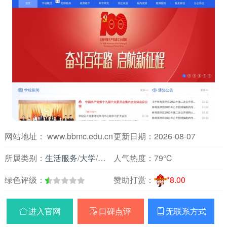
网站地址： www.bbmc.edu.cn
更新日期：2026-08-07
所属类别：
生活服务
/
大学
/
安徽
人气热度：
79℃
绿色评级：
赞助打赏：
*8.00
进入官网
口碑点评
无联系方式


