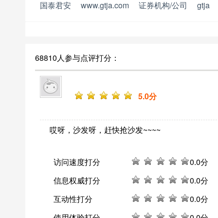
国泰君安
www.gtja.com
证券机构/公司
gtja
68810人参与点评打分：
5
.0分
哎呀，沙发呀，赶快抢沙发~~~~
访问速度打分
0
.0分
信息权威打分
0
.0分
互动性打分
0
.0分
使用体验打分
0
.0分