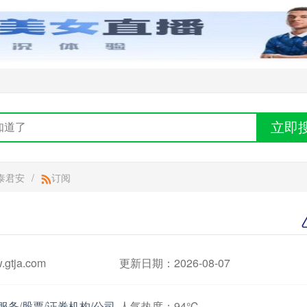
立即
泰君安
/
订阅
tja.com
更新日期：2026-08-07
服务
/
股票
/
证券机构/公司
人气热度：
94℃