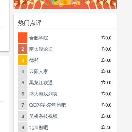
热门点评
1
合肥学院
0.0
2
南太湖论坛
0.0
3
德邦
0.0
4
云阳人家
0.0
5
黑龙江联通
0.0
6
盛大游戏列表
0.0
7
QQ闪字-爱狗狗吧
0.0
8
吴桥杂技视频
0.0
9
北京贴吧
2.6