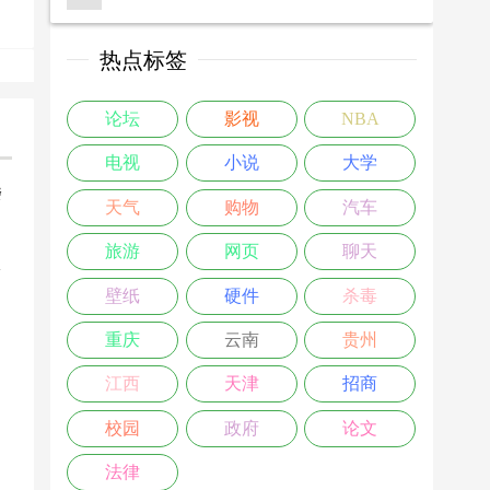
热点标签
论坛
影视
NBA
电视
小说
大学
楼
天气
购物
汽车
>
旅游
网页
聊天
壁纸
硬件
杀毒
重庆
云南
贵州
江西
天津
招商
校园
政府
论文
法律